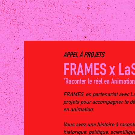
FRAMES FES
APPEL À PROJETS
FRAMES x La
"Raconter le réel en Animation
FRAMES, en partenariat avec L
projets pour accompagner le dé
en animation.
Vous avez une histoire à racont
historique, politique, scientifiqu